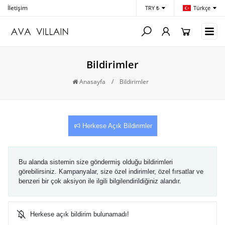
İletişim
Hesap Numaralarımız
Hak
TRY ₺
Türkçe
Bildirimler
Anasayfa
/
Bildirimler
Herkese Açık Bildirimler
Bu alanda sistemin size göndermiş olduğu bildirimleri
görebilirsiniz. Kampanyalar, size özel indirimler, özel fırsatlar ve
benzeri bir çok aksiyon ile ilgili bilgilendirildiğiniz alandır.
Herkese açık bildirim bulunamadı!