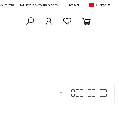
kkımızda
info@avavillain.com
TRY ₺
Türkçe