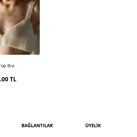
rop Bra
.00
TL
BAĞLANTILAR
ÜYELİK