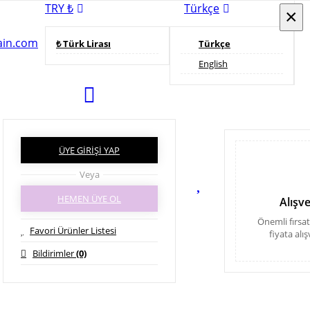
TRY ₺
Türkçe
×
×
lain.com
₺ Türk Lirası
Türkçe
English
ÜYE GİRİŞİ YAP
Veya
HEMEN ÜYE OL
Alışv
Önemli fırsa
Favori Ürünler Listesi
fiyata alı
Bildirimler
(0)