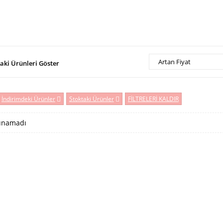
Artan Fiyat
aki Ürünleri Göster
İndirimdeki Ürünler
Stoktaki Ürünler
FİLTRELERİ KALDIR
unamadı