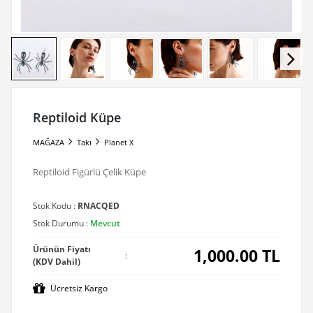
Reptiloid Küpe
MAĞAZA
Takı
Planet X
Reptiloid Figürlü Çelik Küpe
Stok Kodu :
RNACQED
Stok Durumu :
Mevcut
Ürünün Fiyatı
1,000.00
TL
:
(KDV Dahil)
Ücretsiz Kargo